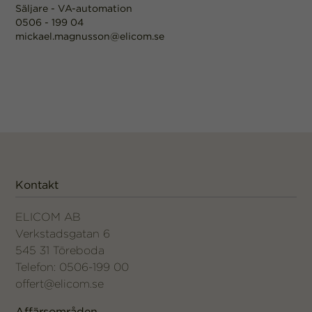
Säljare - VA-automation
förbättra
0506 - 199 04
hemsidans
funktionalitet
mickael.magnusson@elicom.se
och
uppbyggnad,
baserat på
hur
hemsidan
används.
Upplevelse
För att vår
Kontakt
hemsida ska
prestera så
bra som
ELICOM AB
möjligt under
Verkstadsgatan 6
ditt besök.
545 31 Töreboda
Om du nekar
Telefon: 0506-199 00
dessa
cookies
offert@elicom.se
kommer viss
funktionalitet
Affärsområden