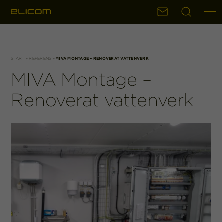
Sök
Kontakt
START
»
REFERENS
»
MIVA MONTAGE – RENOVERAT VATTENVERK
MIVA Montage –
Renoverat vattenverk