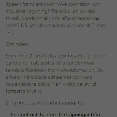
över huvud
ligger i framkant inom VA‑automation och
taget ska
industriell styrning? Trivs du i en roll där
fungera.
teknik, kundkontakt och affärsmannaskap
möts? Då kan du vara den vi söker till Elicom
Statistik
AB.
För att vi ska
kunna
Om rollen
förbättra
hemsidans
funktionalitet
Som Innesäljare/Kalkylator hos oss får du en
och
central roll i att stötta våra kunder med
uppbyggnad,
baserat på
tekniska lösningar inom VA‑automation. Du
hur
arbetar nära både säljteamet och våra
hemsidan
projektledare och blir en viktig del av vår
används.
fortsatta tillväxt.
Upplevelse
Dina huvudsakliga arbetsuppgifter:
För att vår
hemsida ska
Ta emot och hantera förfrågningar från
prestera så