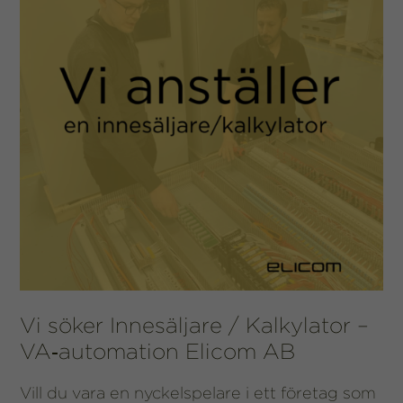
Nödvändiga
Dessa
Vi söker Innesäljare / Kalkylator –
cookies går
inte att välja
VA‑automation Elicom AB
bort. De
behövs för
Vill du vara en nyckelspelare i ett företag som
att hemsidan