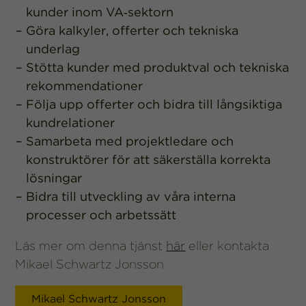
kunder inom VA‑sektorn
bra som
möjligt under
Göra kalkyler, offerter och tekniska
ditt besök.
underlag
Om du nekar
dessa
Stötta kunder med produktval och tekniska
cookies
rekommendationer
kommer viss
funktionalitet
Följa upp offerter och bidra till långsiktiga
att försvinna
kundrelationer
från
Samarbeta med projektledare och
hemsidan.
konstruktörer för att säkerställa korrekta
lösningar
Marknadsföring
Bidra till utveckling av våra interna
Genom att dela
processer och arbetssätt
med dig av dina
intressen och ditt
beteende när du
Läs mer om denna tjänst
här
eller kontakta
surfar ökar du
Mikael Schwartz Jonsson
chansen att få se
personligt
anpassat innehåll
Mikael Schwartz Jonsson
och erbjudanden.