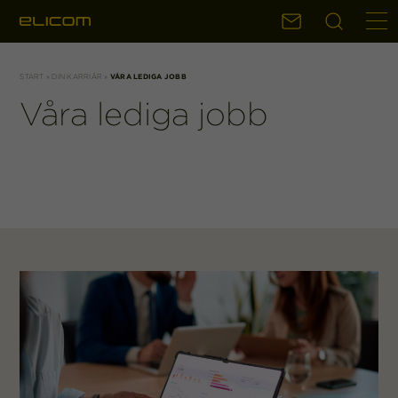
Sök
Kontakt
START
»
DIN KARRIÄR
»
VÅRA LEDIGA JOBB
Våra lediga jobb