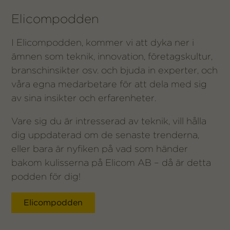
Elicompodden
I Elicompodden, kommer vi att dyka ner i
ämnen som teknik, innovation, företagskultur,
branschinsikter osv. och bjuda in experter, och
våra egna medarbetare för att dela med sig
av sina insikter och erfarenheter.
Vare sig du är intresserad av teknik, vill hålla
dig uppdaterad om de senaste trenderna,
eller bara är nyfiken på vad som händer
Nödvändiga
Dessa
bakom kulisserna på Elicom AB – då är detta
cookies går
podden för dig!
inte att välja
bort. De
behövs för
Elicompodden
att hemsidan
över huvud
taget ska