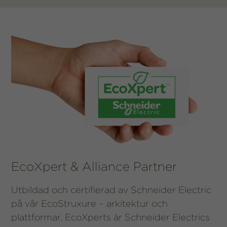
fungera.
Statistik
För att vi ska
kunna
förbättra
hemsidans
funktionalitet
och
uppbyggnad,
baserat på
hur
hemsidan
används.
EcoXpert & Alliance Partner
Upplevelse
Utbildad och certifierad av Schneider Electric
För att vår
hemsida ska
på vår EcoStruxure – arkitektur och
prestera så
plattformar, EcoXperts är Schneider Electrics
bra som