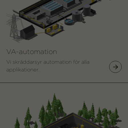
VA-automation
Vi skräddarsyr automation för alla
applikationer.
VA-auto