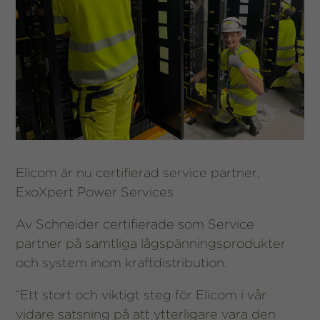
Elicom är nu certifierad service partner,
ExoXpert Power Services
Av Schneider certifierade som Service
partner på samtliga lågspänningsprodukter
och system inom kraftdistribution.
“Ett stort och viktigt steg för Elicom i vår
vidare satsning på att ytterligare vara den