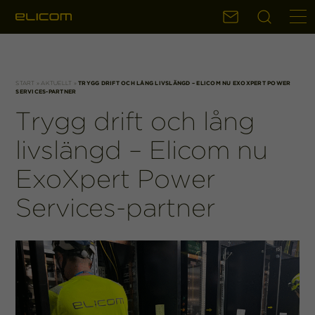
Sök
Kontakt
START
»
AKTUELLT
»
TRYGG DRIFT OCH LÅNG LIVSLÄNGD – ELICOM NU EXOXPERT POWER
SERVICES-PARTNER
Trygg drift och lång
livslängd – Elicom nu
ExoXpert Power
Services-partner