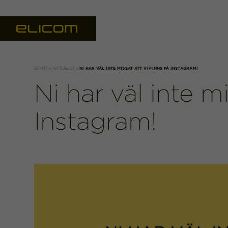
START
»
AKTUELLT
»
NI HAR VÄL INTE MISSAT ATT VI FINNS PÅ INSTAGRAM!
Ni har väl inte mi
Instagram!