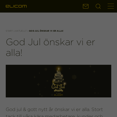
Sök
Kontakt
START
»
AKTUELLT
»
GOD JUL ÖNSKAR VI ER ALLA!
God Jul önskar vi er
alla!
God jul & gott nytt år önskar vi er alla. Stort
tack till våra kära medarbetare, kunder och