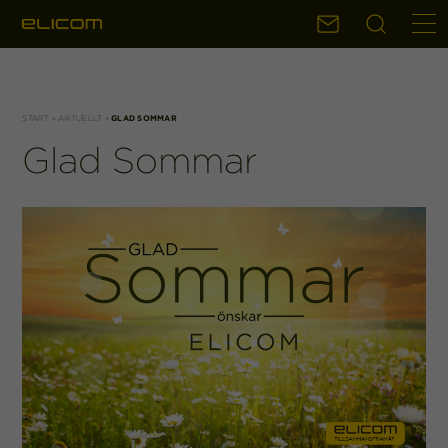
Sök
Kontakt
START
»
AKTUELLT
»
GLAD SOMMAR
Glad Sommar