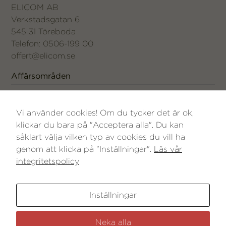
ELICOM AB
Verkstadsgatan 6
545 31 Töreboda
Telefon: 0506-199 00
offert@elicom.se
Affärsområden
– Energi
– VA-automation
Vi använder cookies! Om du tycker det är ok,
– Kraft – industri och fastighet
klickar du bara på "Acceptera alla". Du kan
såklart välja vilken typ av cookies du vill ha
genom att klicka på "Inställningar".
Läs vår
integritetspolicy
Inställningar
Neka alla
Integritetspolicy