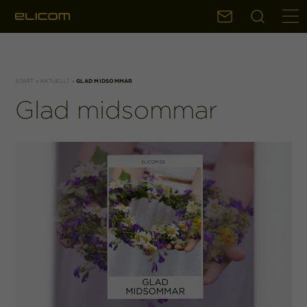
Sök
Kontakt
START
»
AKTUELLT
»
GLAD MIDSOMMAR
Glad midsommar